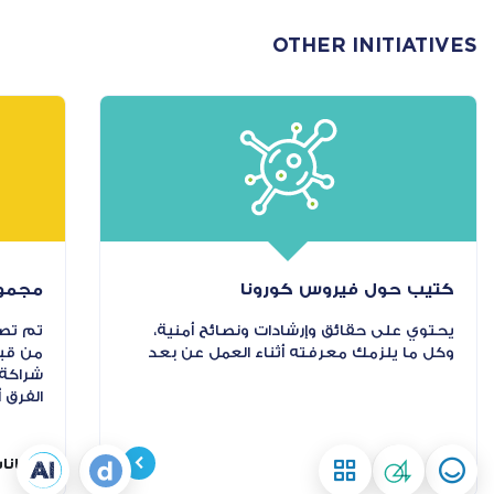
OTHER INITIATIVES
كتيب حول ﻓﻴﺮوس ﻛﻮروﻧﺎ
مجموع
يحتوي على حقائق وإرشادات ونصائح أمنية،
تم تصم
وكل ما يلزمك معرفته أثناء العمل عن بعد
من قبل
شراكة 
الفرق 
#بيانا