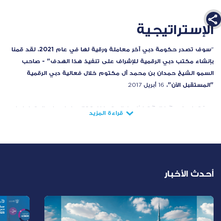
الإستراتيجية
س
وف تصدر حكومة دبي آخر معاملة ورقية لها في عام 2021، لقد قمنا
"
ب
إنشاء مكتب دبي الرقمية للإشراف
على تنفيذ هذا الهدف" - صاحب
السمو الشيخ حمدان بن محمد آل مكتوم خلال فعالية
دبي الرقمية
"المستقبل الآن"،
16 أبريل 2017
بصفتها حكومةً خاليةً تمامًا من الورق، فإن 100٪ من خدمات المتعاملين
قراءة المزيد
والعمليات الداخلية ستكون خاليةً من استخدام الورق بحلول عام 2021.
وهذا يعني بأن حكومة دبي لن تصدر أو تطلب وثائق ورقية عبر جميع
خدماتها وعملياتها.
وكجزء من عملية الانتقال هذه، سنركز على استخدام التكنولوجيا
أحدث الأخبار
لتفغيل المعاملات الرقمية. وسننشئ إطارًا قانونيًا فعالًا سيعالج الإجراءات
الرقمية ويتغلب على أية عوائق ثقافية أو عرفية في طريقنا نحو هدف
الابتعاد عن الورق.